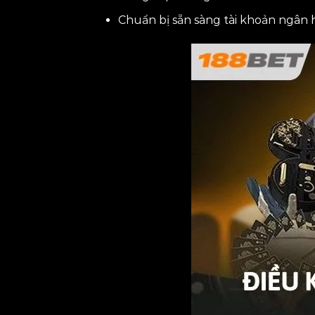
Chuẩn bị sẵn sàng tài khoản ngân h