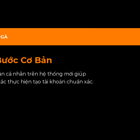
 GÀ
Bước Cơ Bản
oản cá nhân trên hệ thống mới giúp
tác thực hiện tạo tài khoản chuẩn xác.