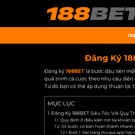
Skip
to
content
18
Đăng Ký 18
Đăng ký
188BET
là bước đầu tiên mỗ
quá trình cá cược theo nhu cầu diễn r
Từ đó bạn có thể áp dụng thuận lợi, 
MỤC LỤC
Đăng Ký 188BET Siêu Tốc Với Quy T
Quy định ở điều kiện mở tài khoản t
03 bước cơ bản hoàn thành nhanh 
Bước 1: Vào trang chủ qua app hay 