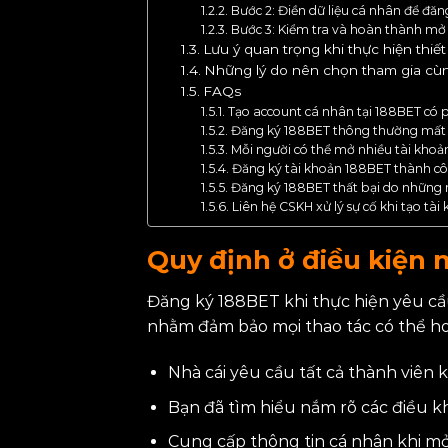
Bước 2: Điền dữ liệu cá nhân để đă
Bước 3: Kiểm tra và hoàn thành mở
Lưu ý quan trọng khi thực hiện thiế
Những lý do nên chọn tham gia cù
FAQs
Tạo account cá nhân tại 188BET có p
Đăng ký 188BET thông thường mất 
Mỗi người có thể mở nhiều tài khoả
Đăng ký tài khoản 188BET thành cô
Đăng ký 188BET thất bại do những
Liên hệ CSKH xử lý sự cố khi tạo tà
Quy định ở điều kiện 
Đăng ký 188BET khi thực hiện yêu cầu
nhằm đảm bảo mọi thao tác có thể ho
Nhà cái yêu cầu tất cả thành viên k
Bạn đã tìm hiểu nắm rõ các điều k
Cung cấp thông tin cá nhân khi mở