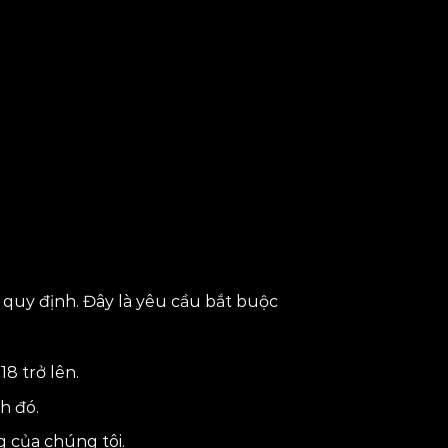
 quy định. Đây là yêu cầu bắt buộc
8 trở lên.
h đó.
 của chúng tôi.