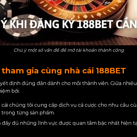
Chú ý một số vấn đề để mở tài khoản thành công
 tham gia cùng nhà cái 188BET
yết định đúng đắn dành cho mỗi thành viên. Giữa nhiều s
iệm bởi:
 cái chúng tôi cung cấp dịch vụ cá cược cho nhu cầu của
g trong từng sản phẩm.
n đầy đủ những lĩnh vực được quan tâm bậc nhất hiện tại