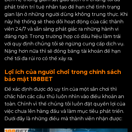
phát triển trí tuệ nhân tạo để hạn chế tình trạng
gian lận ở những người dùng không trung thực. Khi
này hệ thống sẽ theo dõi hoạt động của các thành
viên 24/7 và sẵn sàng phát giác ra những hành vi
đáng ngờ. Trong trường hợp có dấu hiệu làm trái
với quy định chúng tôi sẽ ngừng cung cấp dịch vụ.
Nặng hơn nữa thì sẽ đóng băng tài khoản để hạn
chế tối đa rủi ro có thể xảy ra.
Lợi ích của người chơi trong chính sách
bảo mật 188BET
Để xác định được độ uy tín của một sân chơi thì
chắc hẳn các cầu thủ luôn nhìn vào điều khoản an
toàn. Chính vì thế chúng tôi luôn đặt quyền lợi của
việc chưa lên hàng đầu và làm mục tiêu phát triển.
Dưới đây là những điều mà thành viên nhận được: