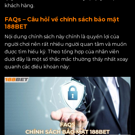
khách hàng.
FAQs – Câu hỏi về chính sách bảo mật
188BET
Nội dung chính sách này chính là quyền lợi của
người chơi nên rất nhiều người quan tâm và muốn
được tìm hiểu kỹ. Theo tổng hợp của nhân viên
dưới đây là một số thắc mắc thường thấy nhất xoay
quanh các điều khoản này: