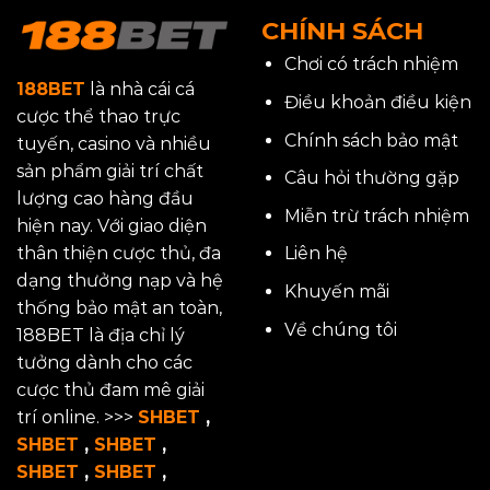
CHÍNH SÁCH
Chơi có trách nhiệm
188BET
là nhà cái cá
Điều khoản điều kiện
cược thể thao trực
Chính sách bảo mật
tuyến, casino và nhiều
sản phẩm giải trí chất
Câu hỏi thường gặp
lượng cao hàng đầu
Miễn trừ trách nhiệm
hiện nay. Với giao diện
thân thiện cược thủ, đa
Liên hệ
dạng thưởng nạp và hệ
Khuyến mãi
thống bảo mật an toàn,
Về chúng tôi
188BET là địa chỉ lý
tưởng dành cho các
cược thủ đam mê giải
trí online. >>>
SHBET
,
SHBET
,
SHBET
,
SHBET
,
SHBET
,