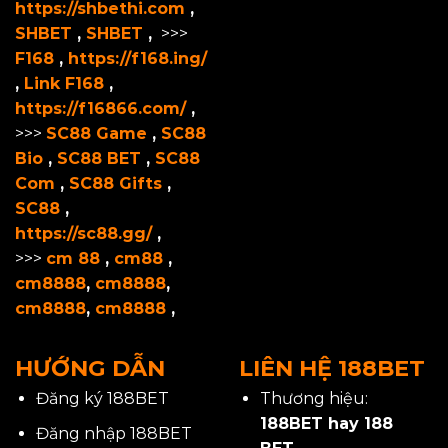
https://shbethi.com
,
SHBET
,
SHBET
,
>>>
F168
,
https://f168.ing/
,
Link F168
,
https://f16866.com/
,
>>>
SC88 Game
,
SC88
Bio
,
SC88 BET
,
SC88
Com
,
SC88 Gifts
,
SC88
,
https://sc88.gg/
,
>>>
cm 88
,
cm88
,
cm8888
,
cm8888
,
cm8888
,
cm8888
,
HƯỚNG DẪN
LIÊN HỆ 188BET
Đăng ký 188BET
Thương hiệu:
188BET hay 188
Đăng nhập 188BET